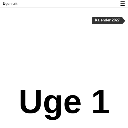
☰
Ugenr
.dk
Kalender med helligdage og ugenumre
Kalender 2027
Antal arbejdsdage
Ugenumre og helligdage på iPhone
Om Ugenr.dk
Privatliv og cookies
Uge 1