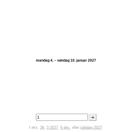
mandag 4. – søndag 10. januar 2027
➜
f.eks.
36
,
3 2027
,
6 dec.
eller
juledag 2027
.