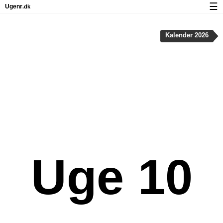
☰
Ugenr
.dk
Kalender med helligdage og ugenumre
Kalender 2026
Antal arbejdsdage
Ugenumre og helligdage på iPhone
Om Ugenr.dk
Privatliv og cookies
Uge 10