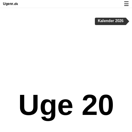
☰
Ugenr
.dk
Kalender med helligdage og ugenumre
Kalender 2026
Antal arbejdsdage
Ugenumre og helligdage på iPhone
Om Ugenr.dk
Privatliv og cookies
Uge 20