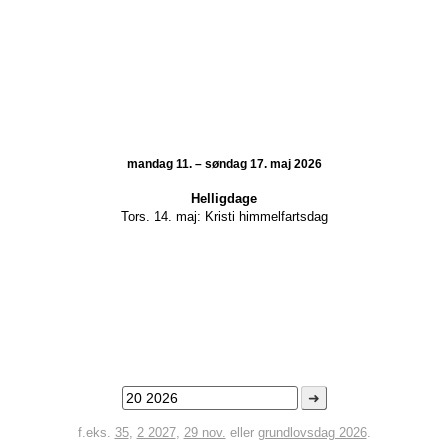
mandag 11. – søndag 17. maj 2026
Helligdage
Tors. 14. maj:
Kristi himmelfartsdag
➜
f.eks.
35
,
2 2027
,
29 nov.
eller
grundlovsdag 2026
.