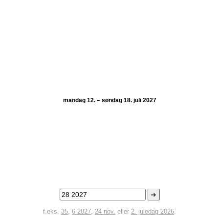
mandag 12. – søndag 18. juli 2027
➜
f.eks.
35
,
6 2027
,
24 nov.
eller
2. juledag 2026
.