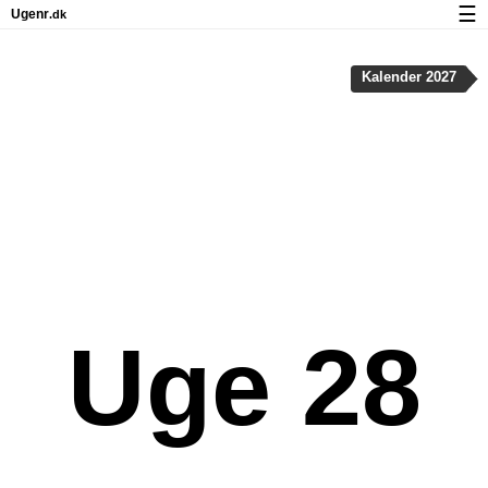
☰
Ugenr
.dk
Kalender med helligdage og ugenumre
Kalender 2027
Antal arbejdsdage
Ugenumre og helligdage på iPhone
Om Ugenr.dk
Privatliv og cookies
Uge 28