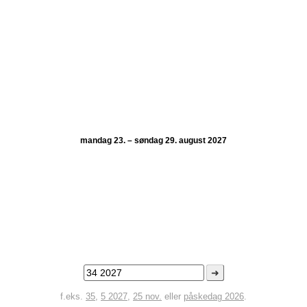
mandag 23. – søndag 29. august 2027
➜
f.eks.
35
,
5 2027
,
25 nov.
eller
påskedag 2026
.