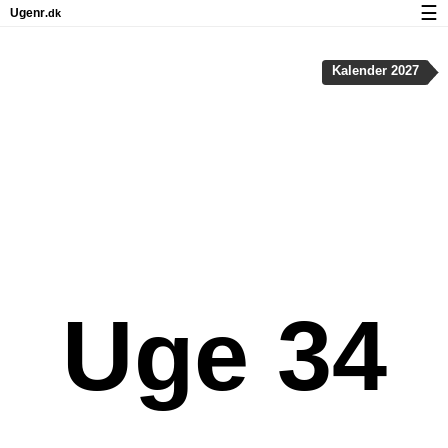
☰
Ugenr
.dk
Kalender med helligdage og ugenumre
Kalender 2027
Antal arbejdsdage
Ugenumre og helligdage på iPhone
Om Ugenr.dk
Privatliv og cookies
Uge 34