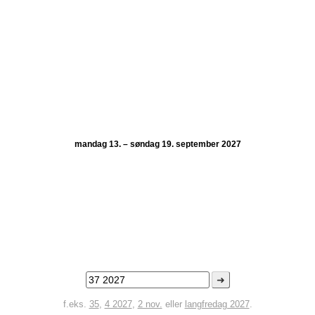
mandag 13. – søndag 19. september 2027
➜
f.eks.
35
,
4 2027
,
2 nov.
eller
langfredag 2027
.