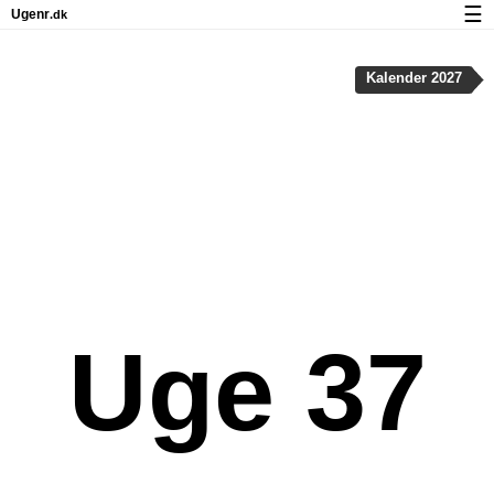
☰
Ugenr
.dk
Kalender med helligdage og ugenumre
Kalender 2027
Antal arbejdsdage
Ugenumre og helligdage på iPhone
Om Ugenr.dk
Privatliv og cookies
Uge 37