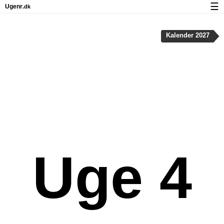
☰
Ugenr
.dk
Kalender med helligdage og ugenumre
Kalender 2027
Antal arbejdsdage
Ugenumre og helligdage på iPhone
Om Ugenr.dk
Privatliv og cookies
Uge 4