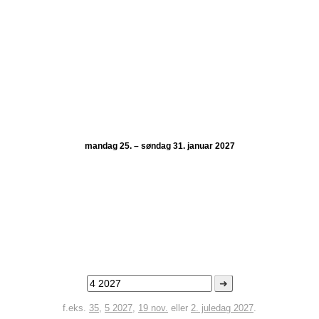
mandag 25. – søndag 31. januar 2027
➜
f.eks.
35
,
5 2027
,
19 nov.
eller
2. juledag 2027
.