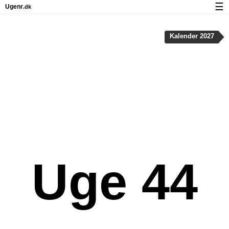
☰
Ugenr
.dk
Kalender med helligdage og ugenumre
Kalender 2027
Antal arbejdsdage
Ugenumre og helligdage på iPhone
Om Ugenr.dk
Privatliv og cookies
Uge 44