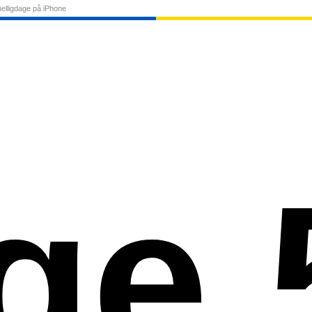
elligdage på iPhone
ge 