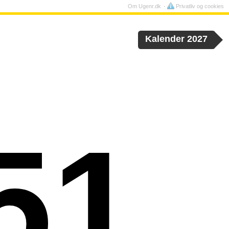
Om Ugenr.dk
Privatliv og cookies
Kalender 2027
51