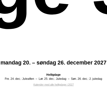
mandag 20. – søndag 26. december 2027
Helligdage
Fre. 24. dec.:
Juleaften
–
Lør. 25. dec.:
Juledag
–
Søn. 26. dec.:
2. juledag
Kalender med alle helligdage i 2027