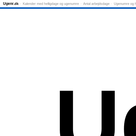
Ugenr
.dk
Kalender med helligdage og ugenumre
Antal arbejdsdage
Ugenumre og h
U