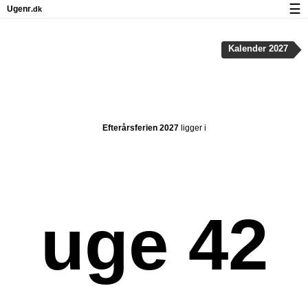
☰
Ugenr
.dk
Kalender med helligdage og ugenumre
Kalender 2027
Antal arbejdsdage
Ugenumre og helligdage på iPhone
Om Ugenr.dk
Efterårsferien 2027
ligger i
Privatliv og cookies
uge 42