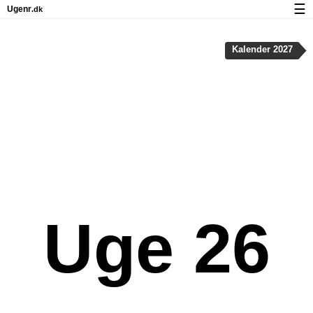
☰
Ugenr
.dk
Kalender med helligdage og ugenumre
Kalender 2027
Antal arbejdsdage
Ugenumre og helligdage på iPhone
Om Ugenr.dk
Privatliv og cookies
Uge 26