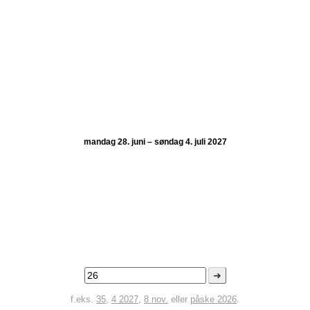
mandag 28. juni – søndag 4. juli 2027
➜
f.eks.
35
,
4 2027
,
8 nov.
eller
påske 2026
.