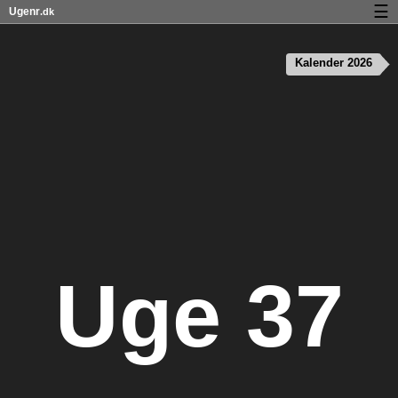
☰
Ugenr
.dk
Kalender med helligdage og ugenumre
Kalender 2026
Antal arbejdsdage
Ugenumre og helligdage på iPhone
Om Ugenr.dk
Privatliv og cookies
Uge 37