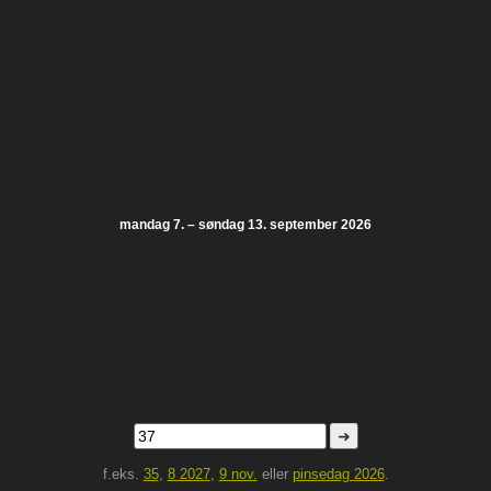
mandag 7. – søndag 13. september 2026
➜
f.eks.
35
,
8 2027
,
9 nov.
eller
pinsedag 2026
.