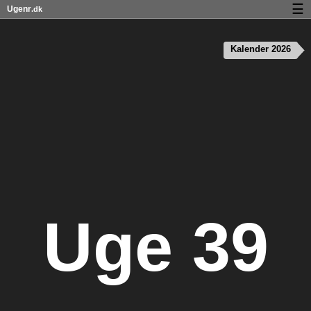
☰
Ugenr
.dk
Kalender med helligdage og ugenumre
Kalender 2026
Antal arbejdsdage
Ugenumre og helligdage på iPhone
Om Ugenr.dk
Privatliv og cookies
Uge 39