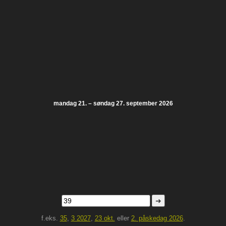
mandag 21. – søndag 27. september 2026
➜
f.eks.
35
,
3 2027
,
23 okt.
eller
2. påskedag 2026
.