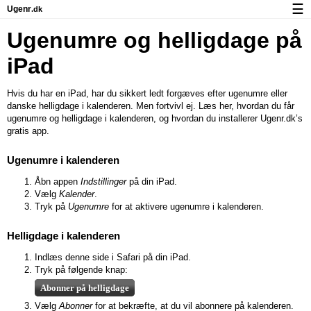
☰
Ugenr
.dk
Kalender med helligdage og ugenumre
Ugenumre og helligdage på
Antal arbejdsdage
iPad
Ugenumre og helligdage på iPhone
Hvis du har en iPad, har du sikkert ledt forgæves efter ugenumre eller
danske helligdage i kalenderen. Men fortvivl ej. Læs her, hvordan du får
Om Ugenr.dk
ugenumre og helligdage i kalenderen, og hvordan du installerer Ugenr
.dk
’s
gratis app.
Privatliv og cookies
Ugenumre i kalenderen
Åbn appen
Indstillinger
på din iPad.
Vælg
Kalender
.
Tryk på
Ugenumre
for at aktivere ugenumre i kalenderen.
Helligdage i kalenderen
Indlæs denne side i Safari på din iPad.
Tryk på følgende knap:
Abonner på helligdage
Vælg
Abonner
for at bekræfte, at du vil abonnere på kalenderen.