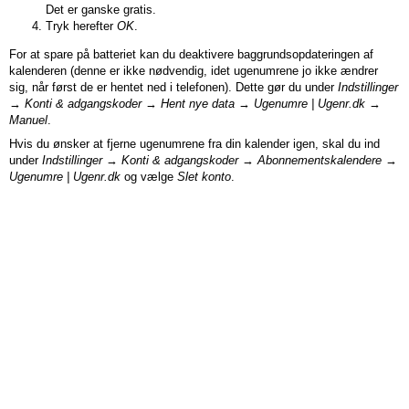
Det er ganske gratis.
Tryk herefter
OK
.
For at spare på batteriet kan du deaktivere baggrundsopdateringen af
kalenderen (denne er ikke nødvendig, idet ugenumrene jo ikke ændrer
sig, når først de er hentet ned i telefonen). Dette gør du under
Indstillinger
→
Konti & adgangskoder
→
Hent nye data
→
Ugenumre | Ugenr
.dk
→
Manuel
.
Hvis du ønsker at fjerne ugenumrene fra din kalender igen, skal du ind
under
Indstillinger
→
Konti & adgangskoder
→
Abonnementskalendere
→
Ugenumre | Ugenr
.dk
og vælge
Slet konto
.