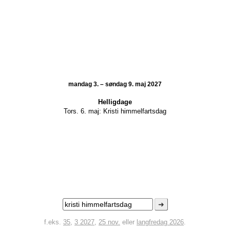
mandag 3. – søndag 9. maj 2027
Helligdage
Tors. 6. maj:
Kristi himmelfartsdag
➜
f.eks.
35
,
3 2027
,
25 nov.
eller
langfredag 2026
.