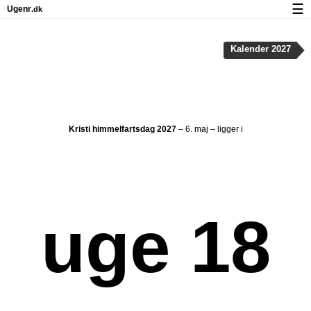
☰
Ugenr
.dk
Kalender med helligdage og ugenumre
Kalender 2027
Antal arbejdsdage
Ugenumre og helligdage på iPhone
Om Ugenr.dk
Kristi himmelfartsdag 2027
– 6. maj – ligger i
Privatliv og cookies
uge 18