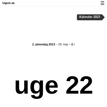
☰
Ugenr
.dk
Kalender med helligdage og ugenumre
Kalender 2023
Antal arbejdsdage
Ugenumre og helligdage på iPhone
Om Ugenr.dk
2. pinsedag 2023
– 29. maj – lå i
Privatliv og cookies
uge 22