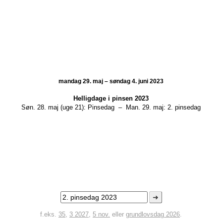
mandag 29. maj – søndag 4. juni 2023
Helligdage i
pinsen 2023
Søn. 28. maj (uge 21):
Pinsedag
–
Man. 29. maj:
2. pinsedag
➜
f.eks.
35
,
3 2027
,
5 nov.
eller
grundlovsdag 2026
.