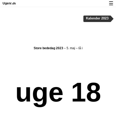
☰
Ugenr
.dk
Kalender med helligdage og ugenumre
Kalender 2023
Antal arbejdsdage
Ugenumre og helligdage på iPhone
Om Ugenr.dk
Store bededag 2023
– 5. maj – lå i
Privatliv og cookies
uge 18