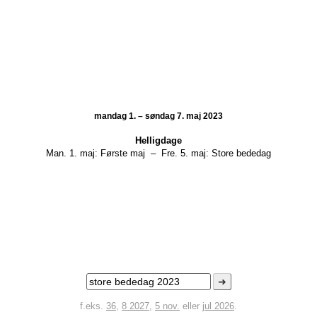
mandag 1. – søndag 7. maj 2023
Helligdage
Man. 1. maj:
Første maj
–
Fre. 5. maj:
Store bededag
➜
f.eks.
36
,
8 2027
,
5 nov.
eller
jul 2026
.