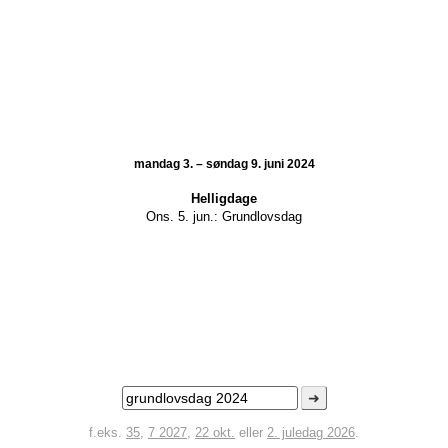
mandag 3. – søndag 9. juni 2024
Helligdage
Ons. 5. jun.:
Grundlovsdag
➜
f.eks.
35
,
7 2027
,
22 okt.
eller
2. juledag 2026
.