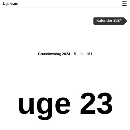
☰
Ugenr
.dk
Kalender med helligdage og ugenumre
Kalender 2024
Antal arbejdsdage
Ugenumre og helligdage på iPhone
Om Ugenr.dk
Grundlovsdag 2024
– 5. juni – lå i
Privatliv og cookies
uge 23