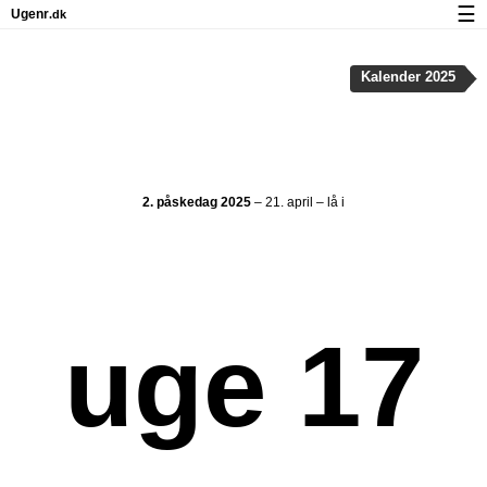
☰
Ugenr
.dk
Kalender med helligdage og ugenumre
Kalender 2025
Antal arbejdsdage
Ugenumre og helligdage på iPhone
Om Ugenr.dk
2. påskedag 2025
– 21. april – lå i
Privatliv og cookies
uge 17