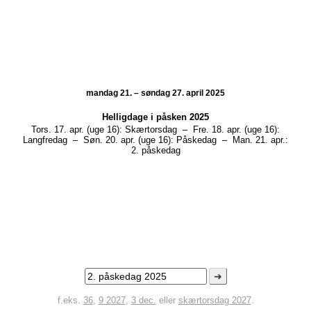
mandag 21. – søndag 27. april 2025
Helligdage i
påsken 2025
Tors. 17. apr. (uge 16):
Skærtorsdag
–
Fre. 18. apr. (uge 16):
Langfredag
–
Søn. 20. apr. (uge 16):
Påskedag
–
Man. 21. apr.:
2. påskedag
➜
f.eks.
36
,
9 2027
,
3 dec.
eller
skærtorsdag 2027
.