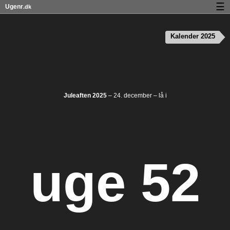
☰
Ugenr
.dk
Kalender med helligdage og ugenumre
Kalender 2025
Antal arbejdsdage
Ugenumre og helligdage på iPhone
Om Ugenr.dk
Juleaften 2025
– 24. december – lå i
Privatliv og cookies
uge 52