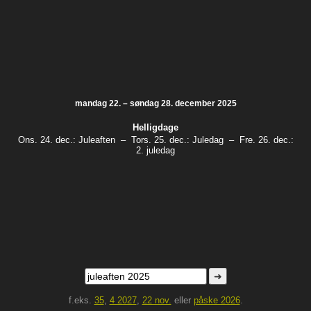
mandag 22. – søndag 28. december 2025
Helligdage
Ons. 24. dec.:
Juleaften
–
Tors. 25. dec.:
Juledag
–
Fre. 26. dec.:
2. juledag
➜
f.eks.
35
,
4 2027
,
22 nov.
eller
påske 2026
.